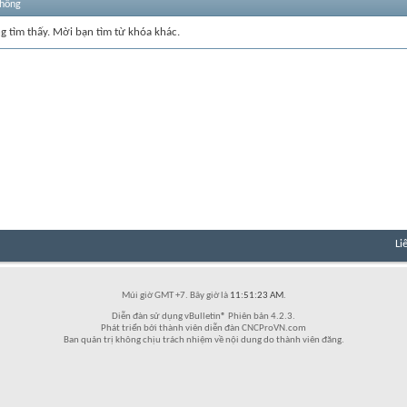
thống
ng tìm thấy. Mời bạn tìm từ khóa khác.
Li
Múi giờ GMT +7. Bây giờ là
11:51:23 AM
.
Diễn đàn sử dụng vBulletin® Phiên bản 4.2.3.
Phát triển bởi thành viên diễn đàn CNCProVN.com
Ban quản trị không chịu trách nhiệm về nội dung do thành viên đăng.