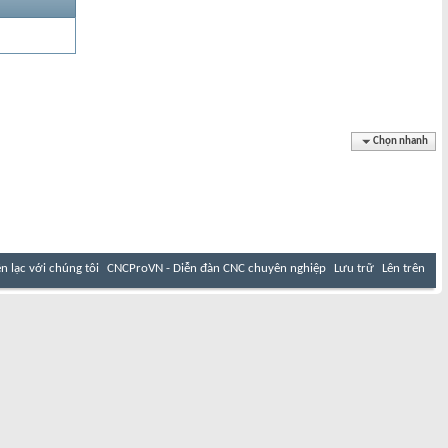
Chọn nhanh
ên lạc với chúng tôi
CNCProVN - Diễn đàn CNC chuyên nghiệp
Lưu trữ
Lên trên