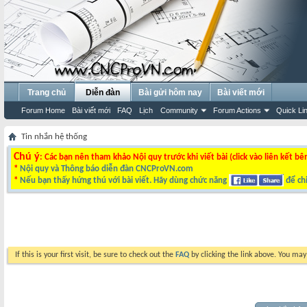
Trang chủ
Diễn đàn
Bài gửi hôm nay
Bài viết mới
Forum Home
Bài viết mới
FAQ
Lịch
Community
Forum Actions
Quick Li
Tin nhắn hệ thống
Chú ý
: Các bạn nên tham khảo Nội quy trước khi viết bài (click vào liên kết bê
*
Nội quy và Thông báo diễn đàn CNCProVN.com
*
Nếu bạn thấy hứng thú với bài viết. Hãy dùng chức năng
để chi
If this is your first visit, be sure to check out the
FAQ
by clicking the link above. You ma