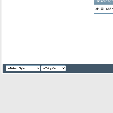
Tin nhắn hệ 
Xin lỗi - Khô