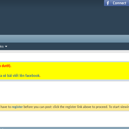
nks
n dưới).
a sẻ bài viết lên facebook
.
y have to
register
before you can post: click the register link above to proceed. To start view