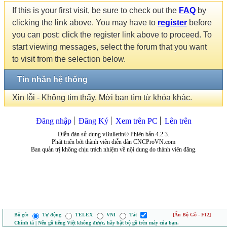
If this is your first visit, be sure to check out the
FAQ
by
clicking the link above. You may have to
register
before
you can post: click the register link above to proceed. To
start viewing messages, select the forum that you want
to visit from the selection below.
Tin nhắn hệ thống
Xin lỗi - Không tìm thấy. Mời bạn tìm từ khóa khác.
Đăng nhập
Đăng Ký
Xem trên PC
Lên trên
Diễn đàn sử dụng vBulletin® Phiên bản 4.2.3.
Phát triển bởi thành viên diễn đàn CNCProVN.com
Ban quản trị không chịu trách nhiệm về nội dung do thành viên đăng.
Bộ gõ:
Tự động
TELEX
VNI
Tắt
[Ẩn Bộ Gõ - F12]
Chính tả | Nếu gõ tiếng Việt không được, hãy bật bộ gõ trên máy của bạn.