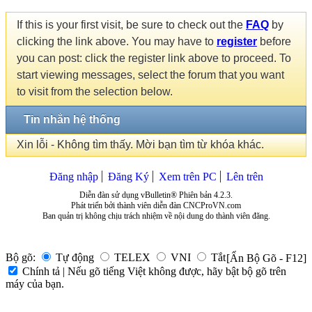
If this is your first visit, be sure to check out the
FAQ
by
clicking the link above. You may have to
register
before
you can post: click the register link above to proceed. To
start viewing messages, select the forum that you want
to visit from the selection below.
Tin nhắn hệ thống
Xin lỗi - Không tìm thấy. Mời bạn tìm từ khóa khác.
Đăng nhập
Đăng Ký
Xem trên PC
Lên trên
Diễn đàn sử dụng vBulletin® Phiên bản 4.2.3.
Phát triển bởi thành viên diễn đàn CNCProVN.com
Ban quản trị không chịu trách nhiệm về nội dung do thành viên đăng.
Bộ gõ:
Tự động
TELEX
VNI
Tắt
[Ẩn Bộ Gõ - F12]
Chính tả | Nếu gõ tiếng Việt không được, hãy bật bộ gõ trên
máy của bạn.