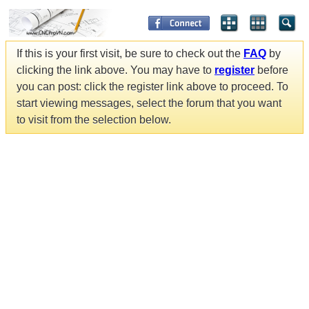
If this is your first visit, be sure to check out the
FAQ
by
clicking the link above. You may have to
register
before
you can post: click the register link above to proceed. To
start viewing messages, select the forum that you want
to visit from the selection below.