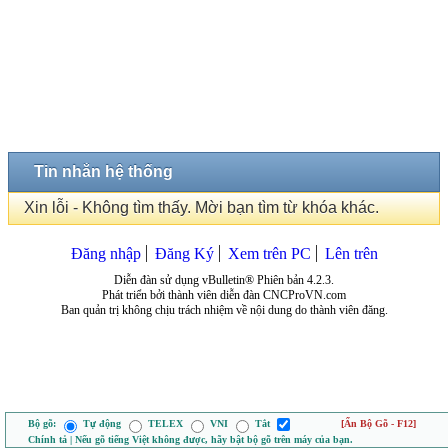
Tin nhắn hệ thống
Xin lỗi - Không tìm thấy. Mời bạn tìm từ khóa khác.
Đăng nhập
Đăng Ký
Xem trên PC
Lên trên
Diễn đàn sử dụng vBulletin® Phiên bản 4.2.3.
Phát triển bởi thành viên diễn đàn CNCProVN.com
Ban quản trị không chịu trách nhiệm về nội dung do thành viên đăng.
Bộ gõ:
Tự động
TELEX
VNI
Tắt
[Ẩn Bộ Gõ - F12]
Chính tả | Nếu gõ tiếng Việt không được, hãy bật bộ gõ trên máy của bạn.