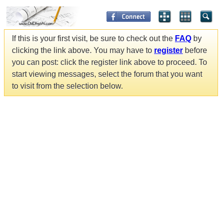
If this is your first visit, be sure to check out the
FAQ
by
clicking the link above. You may have to
register
before
you can post: click the register link above to proceed. To
start viewing messages, select the forum that you want
to visit from the selection below.