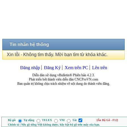
Tin nhắn hệ thống
Xin lỗi - Không tìm thấy. Mời bạn tìm từ khóa khác.
Đăng nhập
Đăng Ký
Xem trên PC
Lên trên
Diễn đàn sử dụng vBulletin® Phiên bản 4.2.3.
Phát triển bởi thành viên diễn đàn CNCProVN.com
Ban quản trị không chịu trách nhiệm về nội dung do thành viên đăng.
Bộ gõ:
Tự động
TELEX
VNI
Tắt
[Ẩn Bộ Gõ - F12]
Chính tả | Nếu gõ tiếng Việt không được, hãy bật bộ gõ trên máy của bạn.