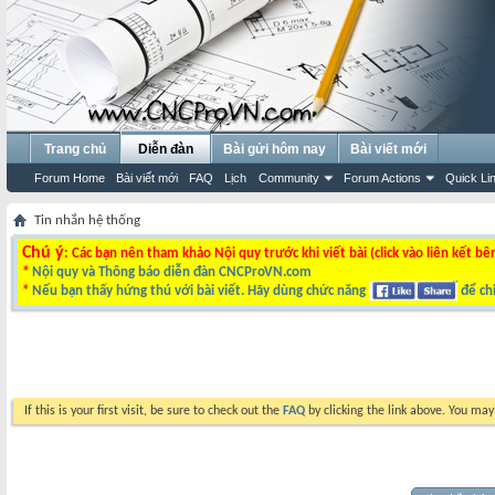
Trang chủ
Diễn đàn
Bài gửi hôm nay
Bài viết mới
Forum Home
Bài viết mới
FAQ
Lịch
Community
Forum Actions
Quick Li
Tin nhắn hệ thống
Chú ý
: Các bạn nên tham khảo Nội quy trước khi viết bài (click vào liên kết bê
*
Nội quy và Thông báo diễn đàn CNCProVN.com
*
Nếu bạn thấy hứng thú với bài viết. Hãy dùng chức năng
để chi
If this is your first visit, be sure to check out the
FAQ
by clicking the link above. You ma