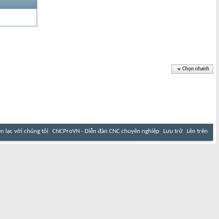
Chọn nhanh
ên lạc với chúng tôi
CNCProVN - Diễn đàn CNC chuyên nghiệp
Lưu trữ
Lên trên