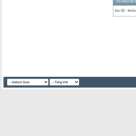
Tin nhắn hệ 
Xin lỗi - Khô