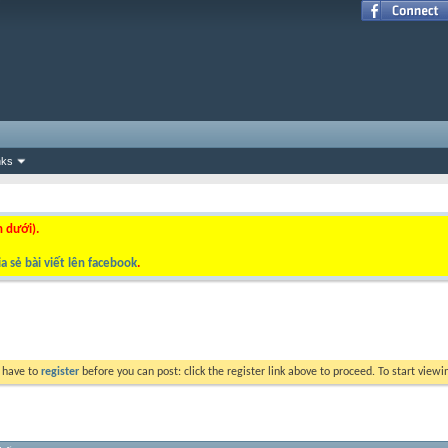
nks
n dưới).
a sẻ bài viết lên facebook
.
y have to
register
before you can post: click the register link above to proceed. To start view