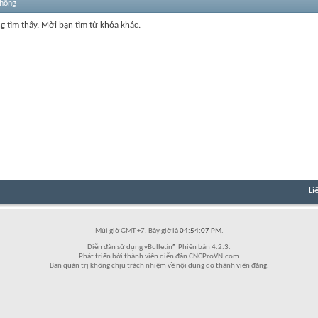
thống
ng tìm thấy. Mời bạn tìm từ khóa khác.
Li
Múi giờ GMT +7. Bây giờ là
04:54:07 PM
.
Diễn đàn sử dụng vBulletin® Phiên bản 4.2.3.
Phát triển bởi thành viên diễn đàn CNCProVN.com
Ban quản trị không chịu trách nhiệm về nội dung do thành viên đăng.