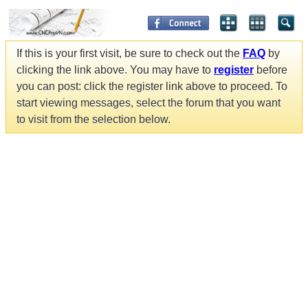
If this is your first visit, be sure to check out the
FAQ
by
clicking the link above. You may have to
register
before
you can post: click the register link above to proceed. To
start viewing messages, select the forum that you want
to visit from the selection below.