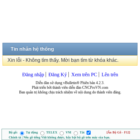
Tin nhắn hệ thống
Xin lỗi - Không tìm thấy. Mời bạn tìm từ khóa khác.
Đăng nhập
Đăng Ký
Xem trên PC
Lên trên
Diễn đàn sử dụng vBulletin® Phiên bản 4.2.3.
Phát triển bởi thành viên diễn đàn CNCProVN.com
Ban quản trị không chịu trách nhiệm về nội dung do thành viên đăng.
Bộ gõ:
Tự động
TELEX
VNI
Tắt
[Ẩn Bộ Gõ - F12]
Chính tả | Nếu gõ tiếng Việt không được, hãy bật bộ gõ trên máy của bạn.