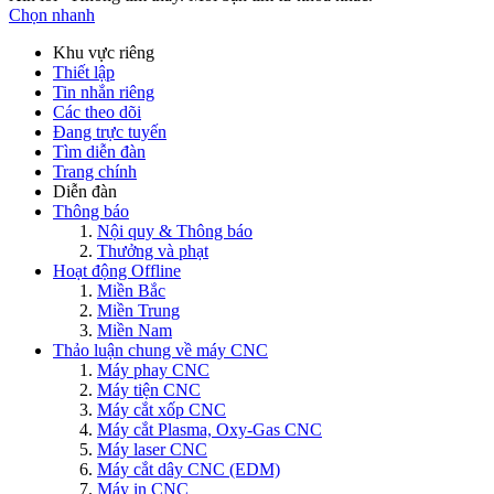
Chọn nhanh
Khu vực riêng
Thiết lập
Tin nhắn riêng
Các theo dõi
Đang trực tuyến
Tìm diễn đàn
Trang chính
Diễn đàn
Thông báo
Nội quy & Thông báo
Thưởng và phạt
Hoạt động Offline
Miền Bắc
Miền Trung
Miền Nam
Thảo luận chung về máy CNC
Máy phay CNC
Máy tiện CNC
Máy cắt xốp CNC
Máy cắt Plasma, Oxy-Gas CNC
Máy laser CNC
Máy cắt dây CNC (EDM)
Máy in CNC