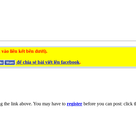
 vào liên kết bên dưới).
để chia sẻ bài viết lên facebook
.
ng the link above. You may have to
register
before you can post: click t