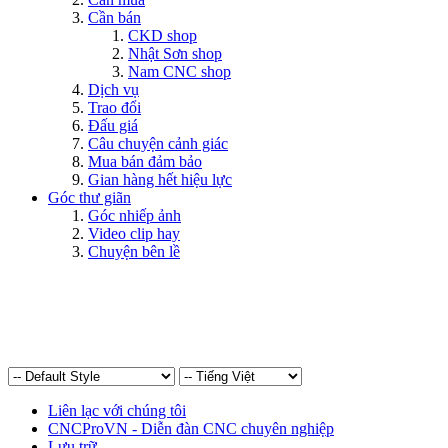
Cần bán
CKD shop
Nhật Sơn shop
Nam CNC shop
Dịch vụ
Trao đổi
Đấu giá
Câu chuyện cảnh giác
Mua bán đảm bảo
Gian hàng hết hiệu lực
Góc thư giãn
Góc nhiếp ảnh
Video clip hay
Chuyện bên lề
Liên lạc với chúng tôi
CNCProVN - Diễn đàn CNC chuyên nghiệp
Lưu trữ