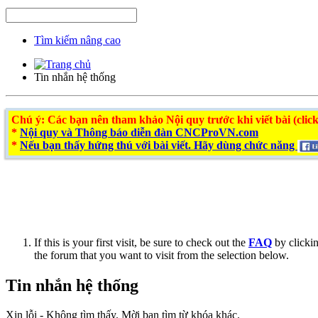
Tìm kiếm nâng cao
Tin nhắn hệ thống
Chú ý
: Các bạn nên tham khảo Nội quy trước khi viết bài (click
*
Nội quy và Thông báo diễn đàn CNCProVN.com
*
Nếu bạn thấy hứng thú với bài viết. Hãy dùng chức năng
If this is your first visit, be sure to check out the
FAQ
by clicki
the forum that you want to visit from the selection below.
Tin nhắn hệ thống
Xin lỗi - Không tìm thấy. Mời bạn tìm từ khóa khác.