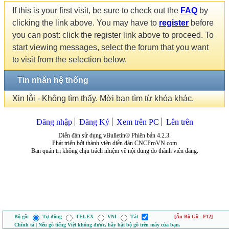
If this is your first visit, be sure to check out the
FAQ
by
clicking the link above. You may have to
register
before
you can post: click the register link above to proceed. To
start viewing messages, select the forum that you want
to visit from the selection below.
Tin nhắn hệ thống
Xin lỗi - Không tìm thấy. Mời bạn tìm từ khóa khác.
Đăng nhập
Đăng Ký
Xem trên PC
Lên trên
Diễn đàn sử dụng vBulletin® Phiên bản 4.2.3.
Phát triển bởi thành viên diễn đàn CNCProVN.com
Ban quản trị không chịu trách nhiệm về nội dung do thành viên đăng.
Bộ gõ:
Tự động
TELEX
VNI
Tắt
[Ẩn Bộ Gõ - F12]
Chính tả | Nếu gõ tiếng Việt không được, hãy bật bộ gõ trên máy của bạn.