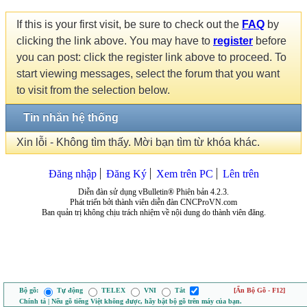
If this is your first visit, be sure to check out the
FAQ
by
clicking the link above. You may have to
register
before
you can post: click the register link above to proceed. To
start viewing messages, select the forum that you want
to visit from the selection below.
Tin nhắn hệ thống
Xin lỗi - Không tìm thấy. Mời bạn tìm từ khóa khác.
Đăng nhập
Đăng Ký
Xem trên PC
Lên trên
Diễn đàn sử dụng vBulletin® Phiên bản 4.2.3.
Phát triển bởi thành viên diễn đàn CNCProVN.com
Ban quản trị không chịu trách nhiệm về nội dung do thành viên đăng.
Bộ gõ:
Tự động
TELEX
VNI
Tắt
[Ẩn Bộ Gõ - F12]
Chính tả | Nếu gõ tiếng Việt không được, hãy bật bộ gõ trên máy của bạn.