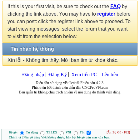
If this is your first visit, be sure to check out the
FAQ
by
clicking the link above. You may have to
register
before
you can post: click the register link above to proceed. To
start viewing messages, select the forum that you want
to visit from the selection below.
Tin nhắn hệ thống
Xin lỗi - Không tìm thấy. Mời bạn tìm từ khóa khác.
Đăng nhập
Đăng Ký
Xem trên PC
Lên trên
Diễn đàn sử dụng vBulletin® Phiên bản 4.2.3.
Phát triển bởi thành viên diễn đàn CNCProVN.com
Ban quản trị không chịu trách nhiệm về nội dung do thành viên đăng.
Bộ gõ:
Tự động
TELEX
VNI
Tắt
[Ẩn Bộ Gõ - F12]
Chính tả | Nếu gõ tiếng Việt không được, hãy bật bộ gõ trên máy của bạn.