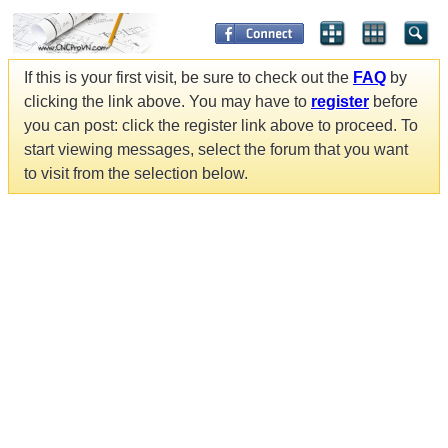
If this is your first visit, be sure to check out the
FAQ
by
clicking the link above. You may have to
register
before
you can post: click the register link above to proceed. To
start viewing messages, select the forum that you want
to visit from the selection below.