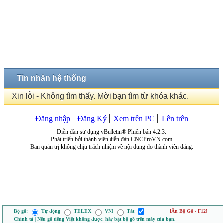
Tin nhắn hệ thống
Xin lỗi - Không tìm thấy. Mời bạn tìm từ khóa khác.
Đăng nhập
Đăng Ký
Xem trên PC
Lên trên
Diễn đàn sử dụng vBulletin® Phiên bản 4.2.3.
Phát triển bởi thành viên diễn đàn CNCProVN.com
Ban quản trị không chịu trách nhiệm về nội dung do thành viên đăng.
Bộ gõ:
Tự động
TELEX
VNI
Tắt
[Ẩn Bộ Gõ - F12]
Chính tả | Nếu gõ tiếng Việt không được, hãy bật bộ gõ trên máy của bạn.