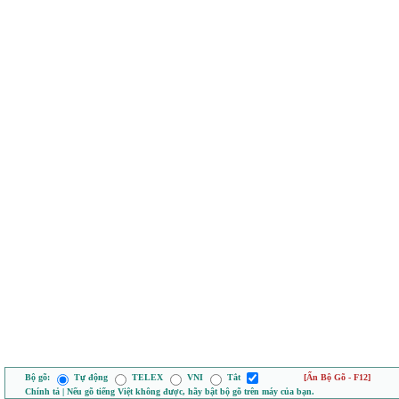
Bộ gõ:
Tự động
TELEX
VNI
Tắt
[Ẩn Bộ Gõ - F12]
Chính tả | Nếu gõ tiếng Việt không được, hãy bật bộ gõ trên máy của bạn.