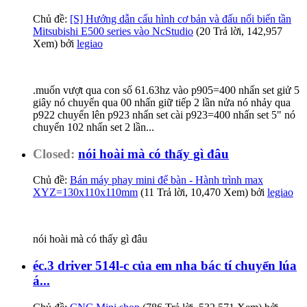
Chủ đề:
[S] Hướng dẫn cấu hình cơ bản và đấu nối biến tần
Mitsubishi E500 series vào NcStudio
(20 Trả lời, 142,957
Xem) bởi
legiao
.muốn vượt qua con số 61.63hz vào p905=400 nhấn set giử 5
giây nó chuyển qua 00 nhấn giữ tiếp 2 lần nửa nó nhảy qua
p922 chuyển lên p923 nhấn set cài p923=400 nhấn set 5" nó
chuyển 102 nhấn set 2 lần...
Closed:
nói hoài mà có thấy gì đâu
Chủ đề:
Bán máy phay mini để bàn - Hành trình max
XYZ=130x110x110mm
(11 Trả lời, 10,470 Xem) bởi
legiao
nói hoài mà có thấy gì đâu
éc.3 driver 514l-c của em nha bác tí chuyển lúa
á...