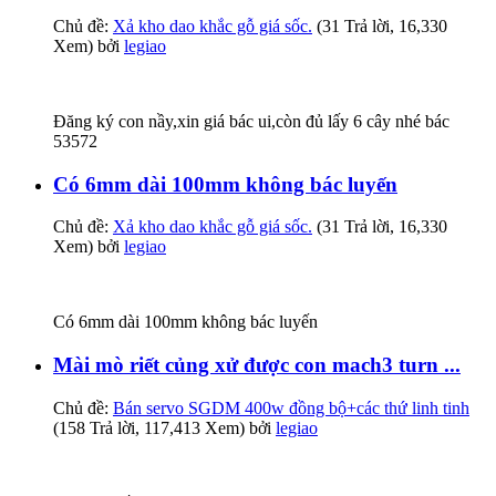
Chủ đề:
Xả kho dao khắc gỗ giá sốc.
(31 Trả lời, 16,330
Xem) bởi
legiao
Đăng ký con nầy,xin giá bác ui,còn đủ lấy 6 cây nhé bác
53572
Có 6mm dài 100mm không bác luyến
Chủ đề:
Xả kho dao khắc gỗ giá sốc.
(31 Trả lời, 16,330
Xem) bởi
legiao
Có 6mm dài 100mm không bác luyến
Mài mò riết củng xử được con mach3 turn ...
Chủ đề:
Bán servo SGDM 400w đồng bộ+các thứ linh tinh
(158 Trả lời, 117,413 Xem) bởi
legiao