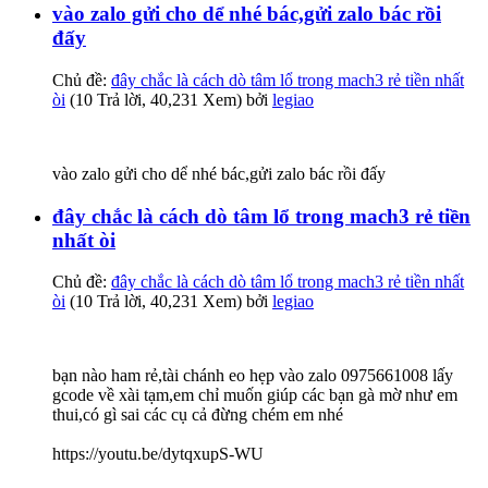
vào zalo gửi cho dể nhé bác,gửi zalo bác rồi
đấy
Chủ đề:
đây chắc là cách dò tâm lổ trong mach3 rẻ tiền nhất
òi
(10 Trả lời, 40,231 Xem) bởi
legiao
vào zalo gửi cho dể nhé bác,gửi zalo bác rồi đấy
đây chắc là cách dò tâm lổ trong mach3 rẻ tiền
nhất òi
Chủ đề:
đây chắc là cách dò tâm lổ trong mach3 rẻ tiền nhất
òi
(10 Trả lời, 40,231 Xem) bởi
legiao
bạn nào ham rẻ,tài chánh eo hẹp vào zalo 0975661008 lấy
gcode về xài tạm,em chỉ muốn giúp các bạn gà mờ như em
thui,có gì sai các cụ cả đừng chém em nhé
https://youtu.be/dytqxupS-WU