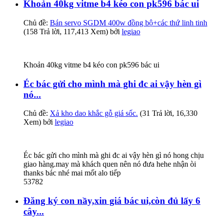
Khoản 40kg vitme b4 kéo con pk596 bác ui
Chủ đề:
Bán servo SGDM 400w đồng bộ+các thứ linh tinh
(158 Trả lời, 117,413 Xem) bởi
legiao
Khoản 40kg vitme b4 kéo con pk596 bác ui
Éc bác gửi cho mình mà ghi đc ai vậy hèn gì
nó...
Chủ đề:
Xả kho dao khắc gỗ giá sốc.
(31 Trả lời, 16,330
Xem) bởi
legiao
Éc bác gửi cho mình mà ghi đc ai vậy hèn gì nó hong chịu
giao hàng.may mà khách quen nên nó đưa hehe nhận òi
thanks bác nhé mai mốt alo tiếp
53782
Đăng ký con nầy,xin giá bác ui,còn đủ lấy 6
cây...