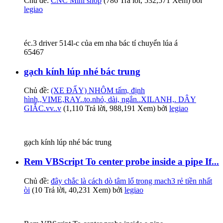
Chủ đề:
CNC Mini shop
(786 Trả lời, 532,571 Xem) bởi
legiao
éc.3 driver 514l-c của em nha bác tí chuyển lúa á
65467
gạch kính lúp nhé bác trung
Chủ đề:
(XE ĐẨY) NHÔM tấm, định
hình,,VIME,RAY..to.nhỏ, dài, ngắn..XILANH,. DÂY
GIẮC.vv..v
(1,110 Trả lời, 988,191 Xem) bởi
legiao
gạch kính lúp nhé bác trung
Rem VBScript To center probe inside a pipe If...
Chủ đề:
đây chắc là cách dò tâm lổ trong mach3 rẻ tiền nhất
òi
(10 Trả lời, 40,231 Xem) bởi
legiao