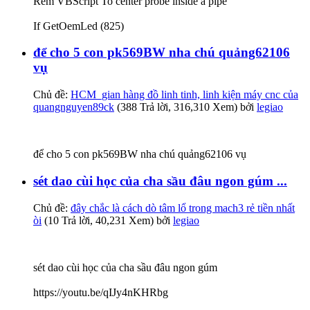
Rem VBScript To center probe inside a pipe
If GetOemLed (825)
để cho 5 con pk569BW nha chú quảng62106
vụ
Chủ đề:
HCM_gian hàng đồ linh tinh, linh kiện máy cnc của
quangnguyen89ck
(388 Trả lời, 316,310 Xem) bởi
legiao
để cho 5 con pk569BW nha chú quảng62106 vụ
sét dao cùi học của cha sầu đâu ngon gúm ...
Chủ đề:
đây chắc là cách dò tâm lổ trong mach3 rẻ tiền nhất
òi
(10 Trả lời, 40,231 Xem) bởi
legiao
sét dao cùi học của cha sầu đâu ngon gúm
https://youtu.be/qIJy4nKHRbg