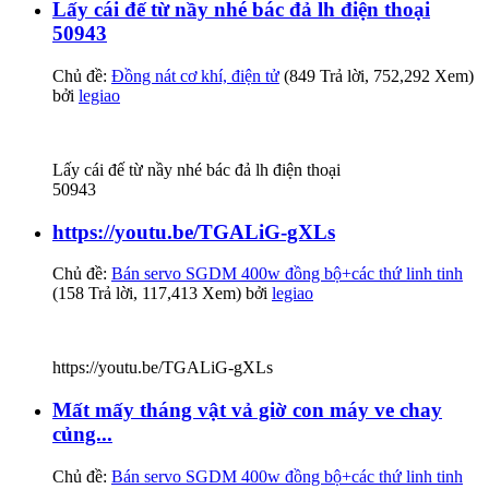
Lấy cái đế từ nầy nhé bác đả lh điện thoại
50943
Chủ đề:
Đồng nát cơ khí, điện tử
(849 Trả lời, 752,292 Xem)
bởi
legiao
Lấy cái đế từ nầy nhé bác đả lh điện thoại
50943
https://youtu.be/TGALiG-gXLs
Chủ đề:
Bán servo SGDM 400w đồng bộ+các thứ linh tinh
(158 Trả lời, 117,413 Xem) bởi
legiao
https://youtu.be/TGALiG-gXLs
Mất mấy tháng vật vả giờ con máy ve chay
củng...
Chủ đề:
Bán servo SGDM 400w đồng bộ+các thứ linh tinh