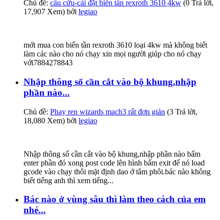
Chủ đề:
cầu cứu-cài đặt biến tần rexroth 3610 4kw
(0 Trả lời,
17,907 Xem) bởi
legiao
mới mua con biến tần rexroth 3610 loại 4kw mà không biết
làm các nào cho nó chạy xin mọi người giúp cho nó chạy
với7884278843
Nhập thông số cần cắt vào bộ khung,nhập
phần nào...
Chủ đề:
Phay ren wizards mach3 rất đơn giản
(3 Trả lời,
18,080 Xem) bởi
legiao
Nhập thông số cần cắt vào bộ khung,nhập phần nào bấm
enter phần đó xong post code lên hình bấm exit để nó load
gcode vào chạy thôi mặt định dao ở tâm phôi.bác nào không
biết tiếng anh thì xem tiếng...
Bác nào ở vùng sâu thì làm theo cách của em
nhé...