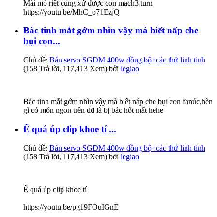
Mài mò riết củng xử được con mach3 turn
https://youtu.be/MhC_o71EzjQ
Bác tinh mắt gớm nhìn vậy mà biết nấp che
bụi con...
Chủ đề:
Bán servo SGDM 400w đồng bộ+các thứ linh tinh
(158 Trả lời, 117,413 Xem) bởi
legiao
Bác tinh mắt gớm nhìn vậy mà biết nấp che bụi con fanúc,hèn
gì có món ngon trên dđ là bị bác hốt mất hehe
Ế quá úp clip khoe tí ...
Chủ đề:
Bán servo SGDM 400w đồng bộ+các thứ linh tinh
(158 Trả lời, 117,413 Xem) bởi
legiao
Ế quá úp clip khoe tí
https://youtu.be/pg19FOuIGnE