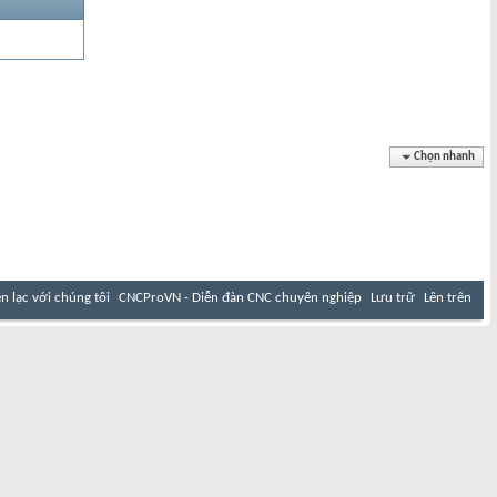
Chọn nhanh
ên lạc với chúng tôi
CNCProVN - Diễn đàn CNC chuyên nghiệp
Lưu trữ
Lên trên