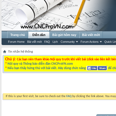
Trang chủ
Diễn đàn
Bài gửi hôm nay
Bài viết mới
Forum Home
Bài viết mới
FAQ
Lịch
Community
Forum Actions
Quick Li
Tin nhắn hệ thống
Chú ý
: Các bạn nên tham khảo Nội quy trước khi viết bài (click vào liên kết bê
*
Nội quy và Thông báo diễn đàn CNCProVN.com
*
Nếu bạn thấy hứng thú với bài viết. Hãy dùng chức năng
để chi
If this is your first visit, be sure to check out the
FAQ
by clicking the link above. You ma