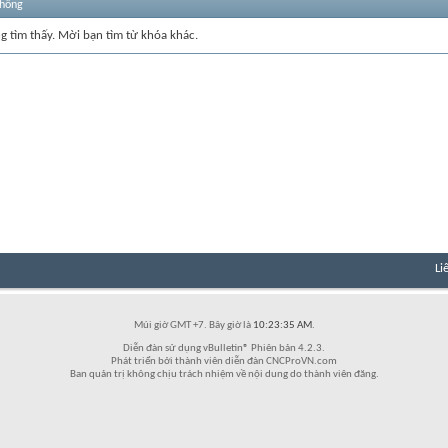
thống
ng tìm thấy. Mời bạn tìm từ khóa khác.
Li
Múi giờ GMT +7. Bây giờ là
10:23:35 AM
.
Diễn đàn sử dụng vBulletin® Phiên bản 4.2.3.
Phát triển bởi thành viên diễn đàn CNCProVN.com
Ban quản trị không chịu trách nhiệm về nội dung do thành viên đăng.