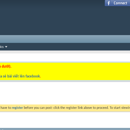
nks
n dưới).
a sẻ bài viết lên facebook
.
y have to
register
before you can post: click the register link above to proceed. To start view