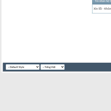
Tin nhắn hệ 
Xin lỗi - Khô