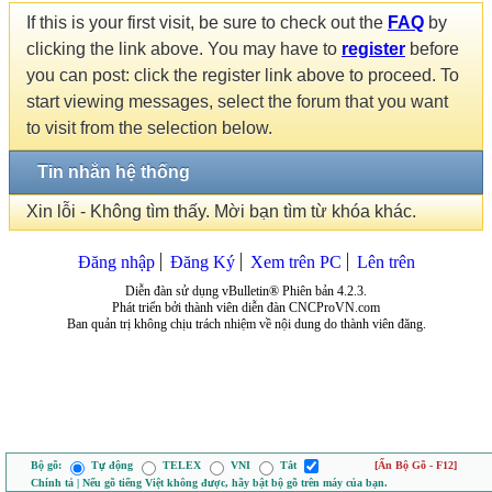
If this is your first visit, be sure to check out the
FAQ
by
clicking the link above. You may have to
register
before
you can post: click the register link above to proceed. To
start viewing messages, select the forum that you want
to visit from the selection below.
Tin nhắn hệ thống
Xin lỗi - Không tìm thấy. Mời bạn tìm từ khóa khác.
Đăng nhập
Đăng Ký
Xem trên PC
Lên trên
Diễn đàn sử dụng vBulletin® Phiên bản 4.2.3.
Phát triển bởi thành viên diễn đàn CNCProVN.com
Ban quản trị không chịu trách nhiệm về nội dung do thành viên đăng.
Bộ gõ:
Tự động
TELEX
VNI
Tắt
[Ẩn Bộ Gõ - F12]
Chính tả | Nếu gõ tiếng Việt không được, hãy bật bộ gõ trên máy của bạn.