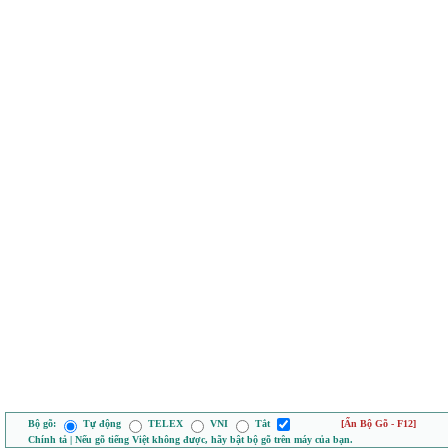
Bộ gõ:
Tự động
TELEX
VNI
Tắt
[Ẩn Bộ Gõ - F12]
Chính tả | Nếu gõ tiếng Việt không được, hãy bật bộ gõ trên máy của bạn.