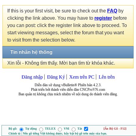
If this is your first visit, be sure to check out the
FAQ
by
clicking the link above. You may have to
register
before
you can post: click the register link above to proceed. To
start viewing messages, select the forum that you want
to visit from the selection below.
Tin nhắn hệ thống
Xin lỗi - Không tìm thấy. Mời bạn tìm từ khóa khác.
Đăng nhập
Đăng Ký
Xem trên PC
Lên trên
Diễn đàn sử dụng vBulletin® Phiên bản 4.2.3.
Phát triển bởi thành viên diễn đàn CNCProVN.com
Ban quản trị không chịu trách nhiệm về nội dung do thành viên đăng.
Bộ gõ:
Tự động
TELEX
VNI
Tắt
[Ẩn Bộ Gõ - F12]
Chính tả | Nếu gõ tiếng Việt không được, hãy bật bộ gõ trên máy của bạn.