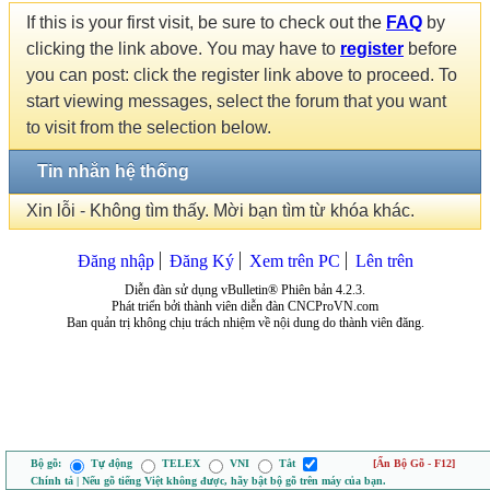
If this is your first visit, be sure to check out the
FAQ
by
clicking the link above. You may have to
register
before
you can post: click the register link above to proceed. To
start viewing messages, select the forum that you want
to visit from the selection below.
Tin nhắn hệ thống
Xin lỗi - Không tìm thấy. Mời bạn tìm từ khóa khác.
Đăng nhập
Đăng Ký
Xem trên PC
Lên trên
Diễn đàn sử dụng vBulletin® Phiên bản 4.2.3.
Phát triển bởi thành viên diễn đàn CNCProVN.com
Ban quản trị không chịu trách nhiệm về nội dung do thành viên đăng.
Bộ gõ:
Tự động
TELEX
VNI
Tắt
[Ẩn Bộ Gõ - F12]
Chính tả | Nếu gõ tiếng Việt không được, hãy bật bộ gõ trên máy của bạn.