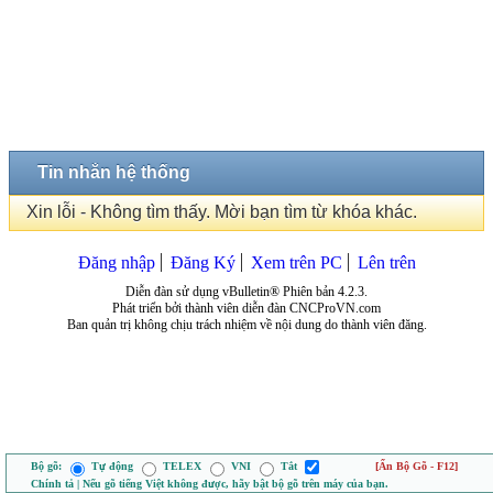
Tin nhắn hệ thống
Xin lỗi - Không tìm thấy. Mời bạn tìm từ khóa khác.
Đăng nhập
Đăng Ký
Xem trên PC
Lên trên
Diễn đàn sử dụng vBulletin® Phiên bản 4.2.3.
Phát triển bởi thành viên diễn đàn CNCProVN.com
Ban quản trị không chịu trách nhiệm về nội dung do thành viên đăng.
Bộ gõ:
Tự động
TELEX
VNI
Tắt
[Ẩn Bộ Gõ - F12]
Chính tả | Nếu gõ tiếng Việt không được, hãy bật bộ gõ trên máy của bạn.