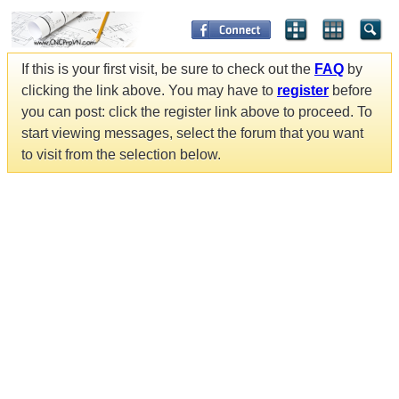
If this is your first visit, be sure to check out the
FAQ
by
clicking the link above. You may have to
register
before
you can post: click the register link above to proceed. To
start viewing messages, select the forum that you want
to visit from the selection below.