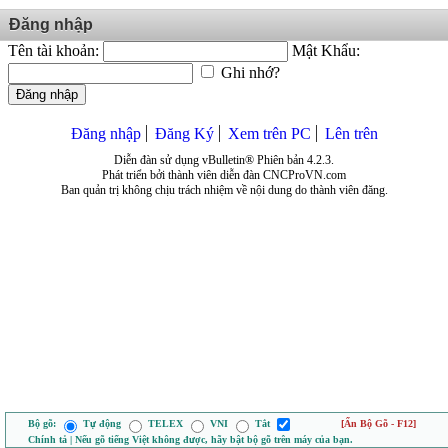
Đăng nhập
Tên tài khoản:
Mật Khẩu:
Ghi nhớ?
Đăng nhập
Đăng nhập
Đăng Ký
Xem trên PC
Lên trên
Diễn đàn sử dụng vBulletin® Phiên bản 4.2.3.
Phát triển bởi thành viên diễn đàn CNCProVN.com
Ban quản trị không chịu trách nhiệm về nội dung do thành viên đăng.
Bộ gõ:
Tự động
TELEX
VNI
Tắt
[Ẩn Bộ Gõ - F12]
Chính tả | Nếu gõ tiếng Việt không được, hãy bật bộ gõ trên máy của bạn.