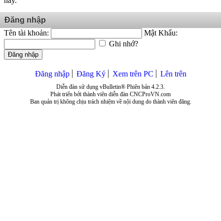
này.
Đăng nhập
Tên tài khoản:
Mật Khẩu:
Ghi nhớ?
Đăng nhập
Đăng nhập
Đăng Ký
Xem trên PC
Lên trên
Diễn đàn sử dụng vBulletin® Phiên bản 4.2.3.
Phát triển bởi thành viên diễn đàn CNCProVN.com
Ban quản trị không chịu trách nhiệm về nội dung do thành viên đăng.