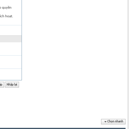
ập quyền
ích hoạt.
Chọn nhanh