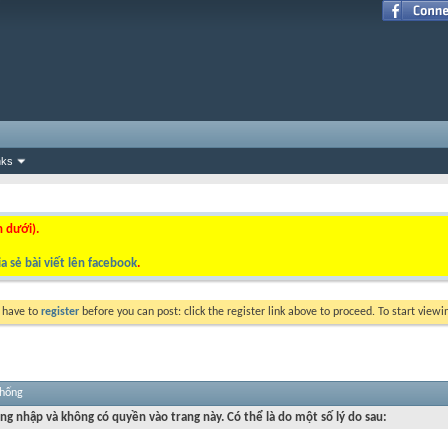
nks
n dưới).
a sẻ bài viết lên facebook
.
y have to
register
before you can post: click the register link above to proceed. To start view
thống
ng nhập và không có quyền vào trang này. Có thể là do một số lý do sau: