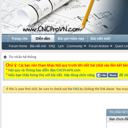
Trang chủ
Diễn đàn
Bài gửi hôm nay
Bài viết mới
Forum Home
Bài viết mới
FAQ
Lịch
Community
Forum Actions
Quick Li
Tin nhắn hệ thống
Chú ý
: Các bạn nên tham khảo Nội quy trước khi viết bài (click vào liên kết bê
*
Nội quy và Thông báo diễn đàn CNCProVN.com
*
Nếu bạn thấy hứng thú với bài viết. Hãy dùng chức năng
để chi
If this is your first visit, be sure to check out the
FAQ
by clicking the link above. You ma
Tin nhắn hệ 
Bạn chưa đă