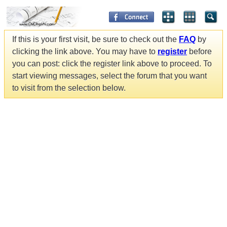
If this is your first visit, be sure to check out the
FAQ
by
clicking the link above. You may have to
register
before
you can post: click the register link above to proceed. To
start viewing messages, select the forum that you want
to visit from the selection below.