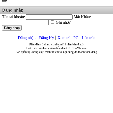
này.
Đăng nhập
Tên tài khoản:
Mật Khẩu:
Ghi nhớ?
Đăng nhập
Đăng nhập
Đăng Ký
Xem trên PC
Lên trên
Diễn đàn sử dụng vBulletin® Phiên bản 4.2.3.
Phát triển bởi thành viên diễn đàn CNCProVN.com
Ban quản trị không chịu trách nhiệm về nội dung do thành viên đăng.