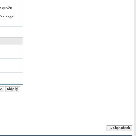
ập quyền
ích hoạt.
Chọn nhanh