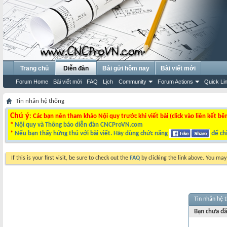
Trang chủ
Diễn đàn
Bài gửi hôm nay
Bài viết mới
Forum Home
Bài viết mới
FAQ
Lịch
Community
Forum Actions
Quick Li
Tin nhắn hệ thống
Chú ý
: Các bạn nên tham khảo Nội quy trước khi viết bài (click vào liên kết bê
*
Nội quy và Thông báo diễn đàn CNCProVN.com
*
Nếu bạn thấy hứng thú với bài viết. Hãy dùng chức năng
để chi
If this is your first visit, be sure to check out the
FAQ
by clicking the link above. You ma
Tin nhắn hệ 
Bạn chưa đă