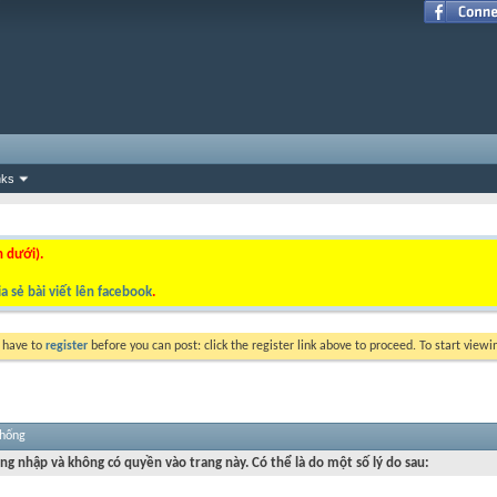
nks
n dưới).
a sẻ bài viết lên facebook
.
y have to
register
before you can post: click the register link above to proceed. To start view
thống
ng nhập và không có quyền vào trang này. Có thể là do một số lý do sau: