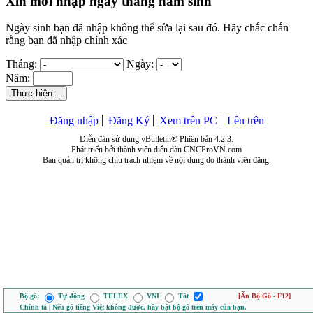
Xin mời nhập ngày tháng năm sinh
Ngày sinh bạn đã nhập không thể sửa lại sau đó. Hãy chắc chắn
rằng bạn đã nhập chính xác
Tháng:
Ngày:
Năm:
Thực hiện…
Đăng nhập
Đăng Ký
Xem trên PC
Lên trên
Diễn đàn sử dụng vBulletin® Phiên bản 4.2.3.
Phát triển bởi thành viên diễn đàn CNCProVN.com
Ban quản trị không chịu trách nhiệm về nội dung do thành viên đăng.
Bộ gõ:
Tự động
TELEX
VNI
Tắt
[Ẩn Bộ Gõ - F12]
Chính tả | Nếu gõ tiếng Việt không được, hãy bật bộ gõ trên máy của bạn.