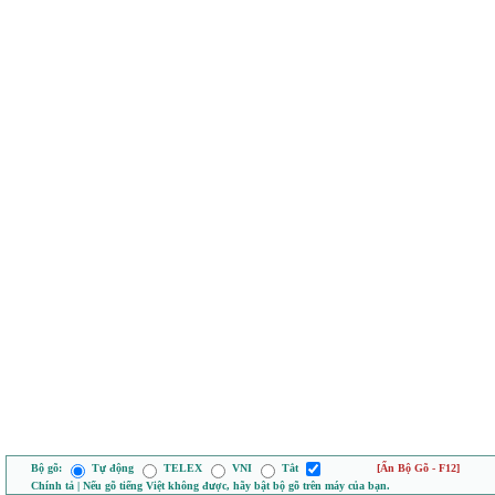
Bộ gõ:
Tự động
TELEX
VNI
Tắt
[Ẩn Bộ Gõ - F12]
Chính tả | Nếu gõ tiếng Việt không được, hãy bật bộ gõ trên máy của bạn.