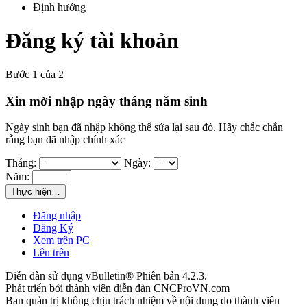
Định hướng
Đăng ký tài khoản
Bước 1 của 2
Xin mời nhập ngày tháng năm sinh
Ngày sinh bạn đã nhập không thể sửa lại sau đó. Hãy chắc chắn
rằng bạn đã nhập chính xác
Tháng:
Ngày:
Năm:
Thực hiện…
Đăng nhập
Đăng Ký
Xem trên PC
Lên trên
Diễn đàn sử dụng vBulletin® Phiên bản 4.2.3.
Phát triển bởi thành viên diễn đàn CNCProVN.com
Ban quản trị không chịu trách nhiệm về nội dung do thành viên