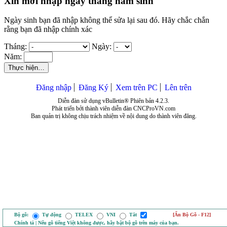
Xin mời nhập ngày tháng năm sinh
Ngày sinh bạn đã nhập không thể sửa lại sau đó. Hãy chắc chắn
rằng bạn đã nhập chính xác
Tháng:
Ngày:
Năm:
Thực hiện…
Đăng nhập
Đăng Ký
Xem trên PC
Lên trên
Diễn đàn sử dụng vBulletin® Phiên bản 4.2.3.
Phát triển bởi thành viên diễn đàn CNCProVN.com
Ban quản trị không chịu trách nhiệm về nội dung do thành viên đăng.
Bộ gõ:
Tự động
TELEX
VNI
Tắt
[Ẩn Bộ Gõ - F12]
Chính tả | Nếu gõ tiếng Việt không được, hãy bật bộ gõ trên máy của bạn.