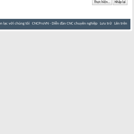
ên lạc với chúng tôi
CNCProVN - Diễn đàn CNC chuyên nghiệp
Lưu trữ
Lên trên