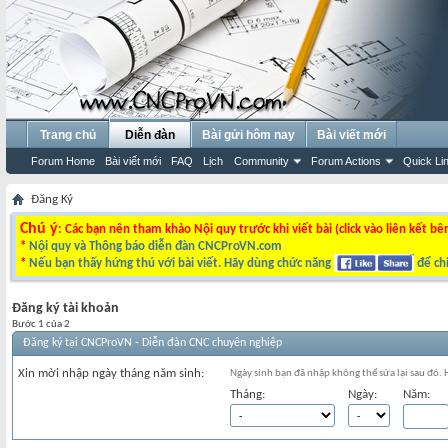
Trang chủ
Diễn đàn
Bài gửi hôm nay
Bài viết mới
Forum Home
Bài viết mới
FAQ
Lịch
Community
Forum Actions
Quick Li
Đăng Ký
Chú ý
: Các bạn nên tham khảo Nội quy trước khi viết bài (click vào liên kết bê
*
Nội quy và Thông báo diễn đàn CNCProVN.com
*
Nếu bạn thấy hứng thú với bài viết. Hãy dùng chức năng
để chi
Đăng ký tài khoản
Bước 1 của 2
Đăng ký tại CNCProVN - Diễn đàn CNC chuyên nghiệp
Xin mời nhập ngày tháng năm sinh:
Ngày sinh bạn đã nhập không thể sửa lại sau đó.
Tháng:
Ngày:
Năm: