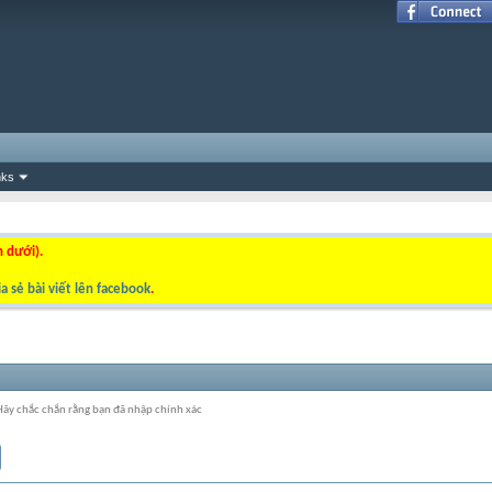
nks
n dưới).
a sẻ bài viết lên facebook
.
 Hãy chắc chắn rằng bạn đã nhập chính xác