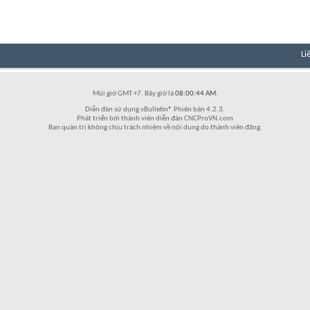
Li
Múi giờ GMT +7. Bây giờ là
08:00:44 AM
.
Diễn đàn sử dụng vBulletin® Phiên bản 4.2.3.
Phát triển bởi thành viên diễn đàn CNCProVN.com
Ban quản trị không chịu trách nhiệm về nội dung do thành viên đăng.