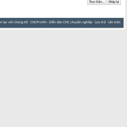
ên lạc với chúng tôi
CNCProVN - Diễn đàn CNC chuyên nghiệp
Lưu trữ
Lên trên