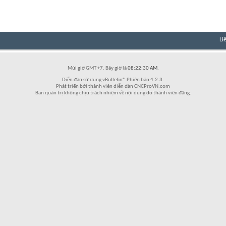
Li
Múi giờ GMT +7. Bây giờ là
08:22:30 AM
.
Diễn đàn sử dụng vBulletin® Phiên bản 4.2.3.
Phát triển bởi thành viên diễn đàn CNCProVN.com
Ban quản trị không chịu trách nhiệm về nội dung do thành viên đăng.