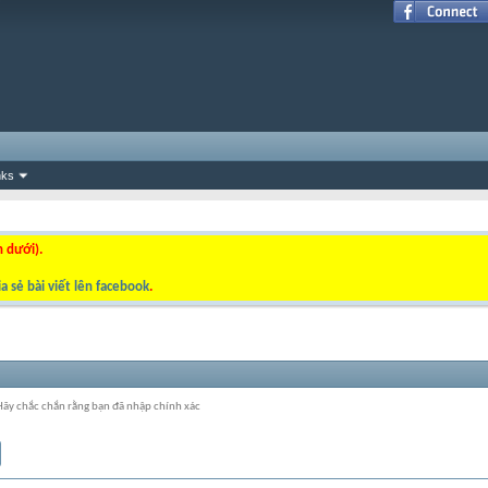
nks
n dưới).
a sẻ bài viết lên facebook
.
 Hãy chắc chắn rằng bạn đã nhập chính xác