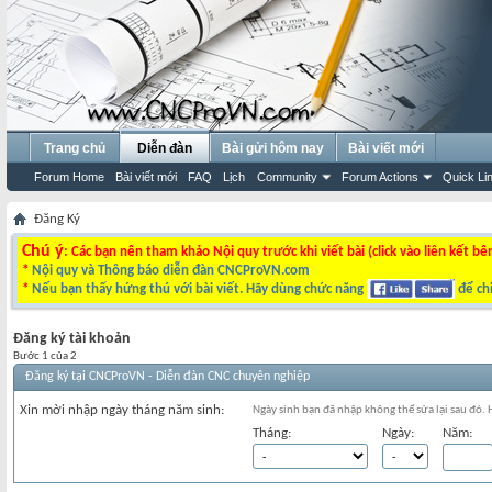
Trang chủ
Diễn đàn
Bài gửi hôm nay
Bài viết mới
Forum Home
Bài viết mới
FAQ
Lịch
Community
Forum Actions
Quick Li
Đăng Ký
Chú ý
: Các bạn nên tham khảo Nội quy trước khi viết bài (click vào liên kết bê
*
Nội quy và Thông báo diễn đàn CNCProVN.com
*
Nếu bạn thấy hứng thú với bài viết. Hãy dùng chức năng
để chi
Đăng ký tài khoản
Bước 1 của 2
Đăng ký tại CNCProVN - Diễn đàn CNC chuyên nghiệp
Xin mời nhập ngày tháng năm sinh:
Ngày sinh bạn đã nhập không thể sửa lại sau đó.
Tháng:
Ngày:
Năm: