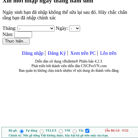
Xin mời nhập ngày tháng năm sinh
Ngày sinh bạn đã nhập không thể sửa lại sau đó. Hãy chắc chắn
rằng bạn đã nhập chính xác
Tháng:
Ngày:
Năm:
Thực hiện…
Đăng nhập
Đăng Ký
Xem trên PC
Lên trên
Diễn đàn sử dụng vBulletin® Phiên bản 4.2.3.
Phát triển bởi thành viên diễn đàn CNCProVN.com
Ban quản trị không chịu trách nhiệm về nội dung do thành viên đăng.
Bộ gõ:
Tự động
TELEX
VNI
Tắt
[Ẩn Bộ Gõ - F12]
Chính tả | Nếu gõ tiếng Việt không được, hãy bật bộ gõ trên máy của bạn.