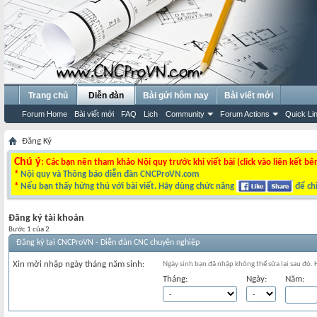
Trang chủ
Diễn đàn
Bài gửi hôm nay
Bài viết mới
Forum Home
Bài viết mới
FAQ
Lịch
Community
Forum Actions
Quick Li
Đăng Ký
Chú ý
: Các bạn nên tham khảo Nội quy trước khi viết bài (click vào liên kết bê
*
Nội quy và Thông báo diễn đàn CNCProVN.com
*
Nếu bạn thấy hứng thú với bài viết. Hãy dùng chức năng
để chi
Đăng ký tài khoản
Bước 1 của 2
Đăng ký tại CNCProVN - Diễn đàn CNC chuyên nghiệp
Xin mời nhập ngày tháng năm sinh:
Ngày sinh bạn đã nhập không thể sửa lại sau đó.
Tháng:
Ngày:
Năm: