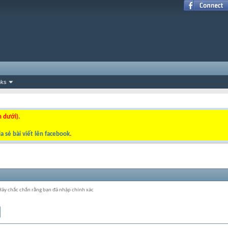
nks
n dưới).
a sẻ bài viết lên facebook
.
 Hãy chắc chắn rằng bạn đã nhập chính xác