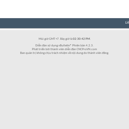
Li
Múi giờ GMT +7. Bây giờ là
02:30:42 PM
.
Diễn đàn sử dụng vBulletin® Phiên bản 4.2.3.
Phát triển bởi thành viên diễn đàn CNCProVN.com
Ban quản trị không chịu trách nhiệm về nội dung do thành viên đăng.