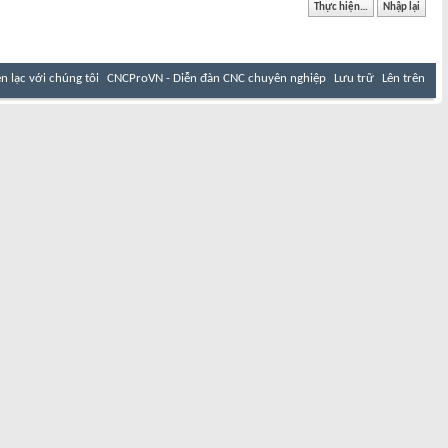
ên lạc với chúng tôi
CNCProVN - Diễn đàn CNC chuyên nghiệp
Lưu trữ
Lên trên