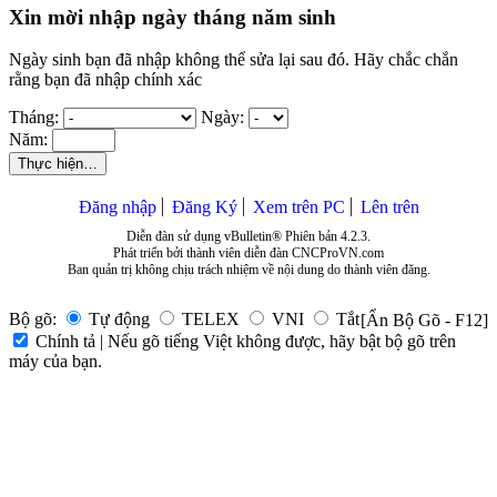
Xin mời nhập ngày tháng năm sinh
Ngày sinh bạn đã nhập không thể sửa lại sau đó. Hãy chắc chắn
rằng bạn đã nhập chính xác
Tháng:
Ngày:
Năm:
Thực hiện…
Đăng nhập
Đăng Ký
Xem trên PC
Lên trên
Diễn đàn sử dụng vBulletin® Phiên bản 4.2.3.
Phát triển bởi thành viên diễn đàn CNCProVN.com
Ban quản trị không chịu trách nhiệm về nội dung do thành viên đăng.
Bộ gõ:
Tự động
TELEX
VNI
Tắt
[Ẩn Bộ Gõ - F12]
Chính tả | Nếu gõ tiếng Việt không được, hãy bật bộ gõ trên
máy của bạn.