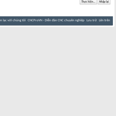
ên lạc với chúng tôi
CNCProVN - Diễn đàn CNC chuyên nghiệp
Lưu trữ
Lên trên