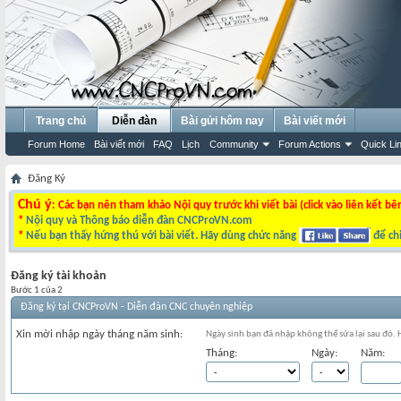
Trang chủ
Diễn đàn
Bài gửi hôm nay
Bài viết mới
Forum Home
Bài viết mới
FAQ
Lịch
Community
Forum Actions
Quick Li
Đăng Ký
Chú ý
: Các bạn nên tham khảo Nội quy trước khi viết bài (click vào liên kết bê
*
Nội quy và Thông báo diễn đàn CNCProVN.com
*
Nếu bạn thấy hứng thú với bài viết. Hãy dùng chức năng
để chi
Đăng ký tài khoản
Bước 1 của 2
Đăng ký tại CNCProVN - Diễn đàn CNC chuyên nghiệp
Xin mời nhập ngày tháng năm sinh:
Ngày sinh bạn đã nhập không thể sửa lại sau đó.
Tháng:
Ngày:
Năm: