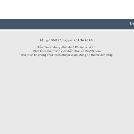
Li
Múi giờ GMT +7. Bây giờ là
01:34:46 AM
.
Diễn đàn sử dụng vBulletin® Phiên bản 4.2.3.
Phát triển bởi thành viên diễn đàn CNCProVN.com
Ban quản trị không chịu trách nhiệm về nội dung do thành viên đăng.