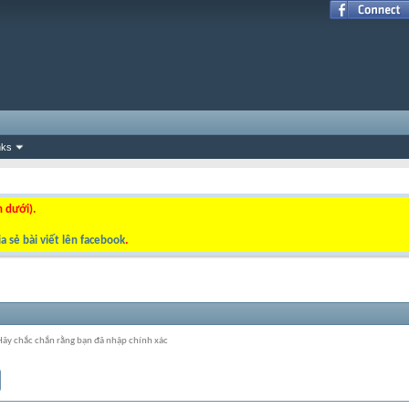
nks
n dưới).
a sẻ bài viết lên facebook
.
 Hãy chắc chắn rằng bạn đã nhập chính xác