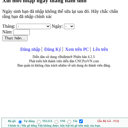
Xin mời nhập ngày tháng năm sinh
Ngày sinh bạn đã nhập không thể sửa lại sau đó. Hãy chắc chắn
rằng bạn đã nhập chính xác
Tháng:
Ngày:
Năm:
Thực hiện…
Đăng nhập
Đăng Ký
Xem trên PC
Lên trên
Diễn đàn sử dụng vBulletin® Phiên bản 4.2.3.
Phát triển bởi thành viên diễn đàn CNCProVN.com
Ban quản trị không chịu trách nhiệm về nội dung do thành viên đăng.
Bộ gõ:
Tự động
TELEX
VNI
Tắt
[Ẩn Bộ Gõ - F12]
Chính tả | Nếu gõ tiếng Việt không được, hãy bật bộ gõ trên máy của bạn.