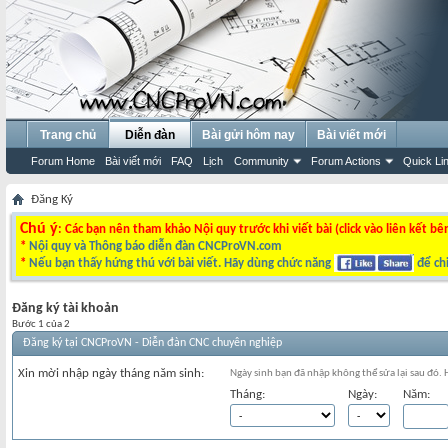
Trang chủ
Diễn đàn
Bài gửi hôm nay
Bài viết mới
Forum Home
Bài viết mới
FAQ
Lịch
Community
Forum Actions
Quick Li
Đăng Ký
Chú ý
: Các bạn nên tham khảo Nội quy trước khi viết bài (click vào liên kết bê
*
Nội quy và Thông báo diễn đàn CNCProVN.com
*
Nếu bạn thấy hứng thú với bài viết. Hãy dùng chức năng
để chi
Đăng ký tài khoản
Bước 1 của 2
Đăng ký tại CNCProVN - Diễn đàn CNC chuyên nghiệp
Xin mời nhập ngày tháng năm sinh:
Ngày sinh bạn đã nhập không thể sửa lại sau đó.
Tháng:
Ngày:
Năm: