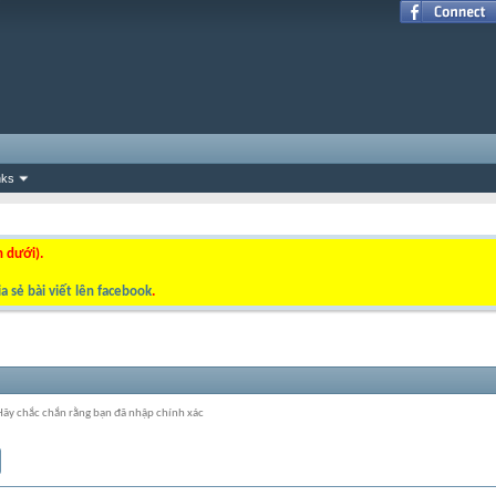
nks
n dưới).
a sẻ bài viết lên facebook
.
 Hãy chắc chắn rằng bạn đã nhập chính xác