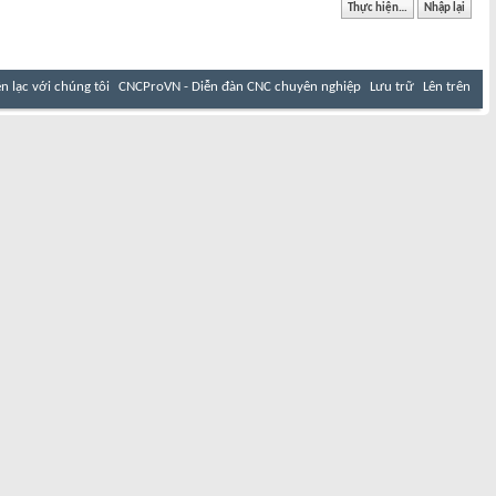
ên lạc với chúng tôi
CNCProVN - Diễn đàn CNC chuyên nghiệp
Lưu trữ
Lên trên