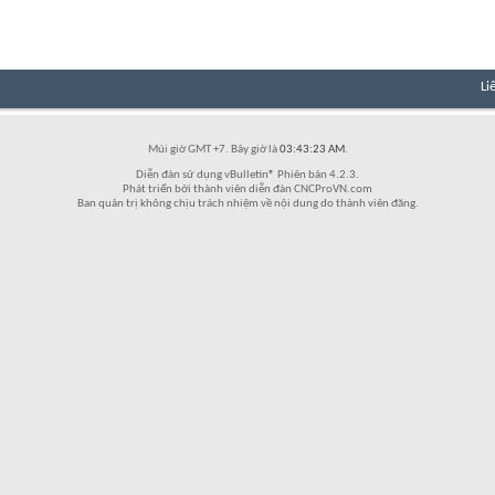
Li
Múi giờ GMT +7. Bây giờ là
03:43:23 AM
.
Diễn đàn sử dụng vBulletin® Phiên bản 4.2.3.
Phát triển bởi thành viên diễn đàn CNCProVN.com
Ban quản trị không chịu trách nhiệm về nội dung do thành viên đăng.