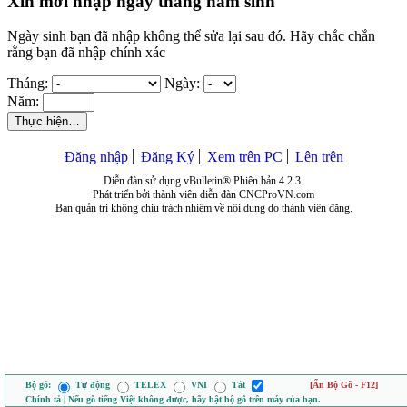
Xin mời nhập ngày tháng năm sinh
Ngày sinh bạn đã nhập không thể sửa lại sau đó. Hãy chắc chắn
rằng bạn đã nhập chính xác
Tháng:
Ngày:
Năm:
Thực hiện…
Đăng nhập
Đăng Ký
Xem trên PC
Lên trên
Diễn đàn sử dụng vBulletin® Phiên bản 4.2.3.
Phát triển bởi thành viên diễn đàn CNCProVN.com
Ban quản trị không chịu trách nhiệm về nội dung do thành viên đăng.
Bộ gõ:
Tự động
TELEX
VNI
Tắt
[Ẩn Bộ Gõ - F12]
Chính tả | Nếu gõ tiếng Việt không được, hãy bật bộ gõ trên máy của bạn.