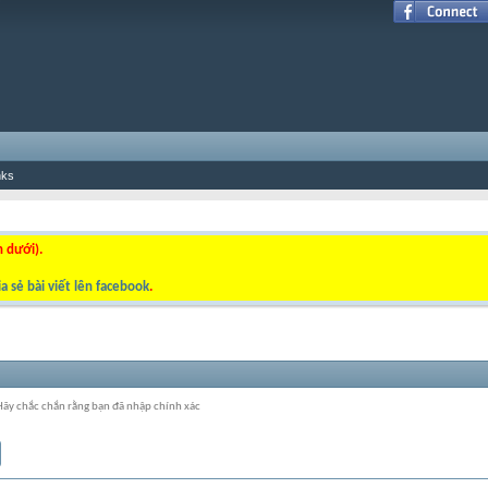
nks
n dưới).
a sẻ bài viết lên facebook
.
 Hãy chắc chắn rằng bạn đã nhập chính xác