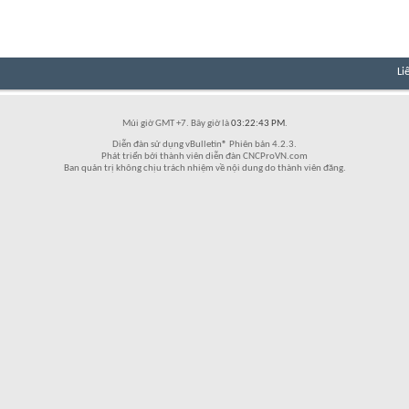
Li
Múi giờ GMT +7. Bây giờ là
03:22:43 PM
.
Diễn đàn sử dụng vBulletin® Phiên bản 4.2.3.
Phát triển bởi thành viên diễn đàn CNCProVN.com
Ban quản trị không chịu trách nhiệm về nội dung do thành viên đăng.