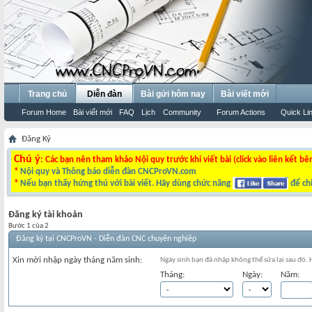
Trang chủ
Diễn đàn
Bài gửi hôm nay
Bài viết mới
Forum Home
Bài viết mới
FAQ
Lịch
Community
Forum Actions
Quick Li
Đăng Ký
Chú ý
: Các bạn nên tham khảo Nội quy trước khi viết bài (click vào liên kết bê
*
Nội quy và Thông báo diễn đàn CNCProVN.com
*
Nếu bạn thấy hứng thú với bài viết. Hãy dùng chức năng
để chi
Đăng ký tài khoản
Bước 1 của 2
Đăng ký tại CNCProVN - Diễn đàn CNC chuyên nghiệp
Xin mời nhập ngày tháng năm sinh:
Ngày sinh bạn đã nhập không thể sửa lại sau đó.
Tháng:
Ngày:
Năm: