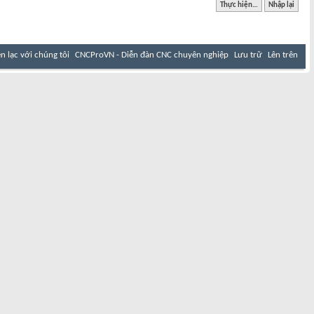
ên lạc với chúng tôi
CNCProVN - Diễn đàn CNC chuyên nghiệp
Lưu trữ
Lên trên