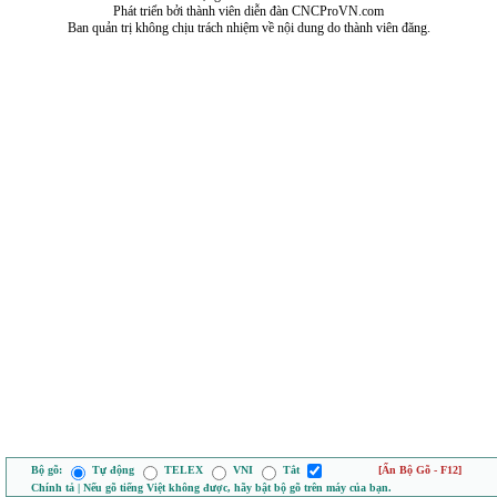
Phát triển bởi thành viên diễn đàn CNCProVN.com
Ban quản trị không chịu trách nhiệm về nội dung do thành viên đăng.
Bộ gõ:
Tự động
TELEX
VNI
Tắt
[Ẩn Bộ Gõ - F12]
Chính tả | Nếu gõ tiếng Việt không được, hãy bật bộ gõ trên máy của bạn.