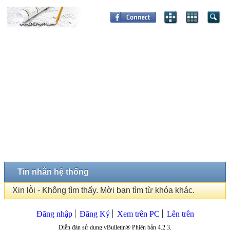
Tin nhắn hệ thống
Xin lỗi - Không tìm thấy. Mời bạn tìm từ khóa khác.
Đăng nhập
Đăng Ký
Xem trên PC
Lên trên
Diễn đàn sử dụng vBulletin® Phiên bản 4.2.3.