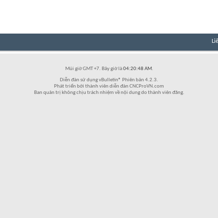
Li
Múi giờ GMT +7. Bây giờ là
04:20:48 AM
.
Diễn đàn sử dụng vBulletin® Phiên bản 4.2.3.
Phát triển bởi thành viên diễn đàn CNCProVN.com
Ban quản trị không chịu trách nhiệm về nội dung do thành viên đăng.