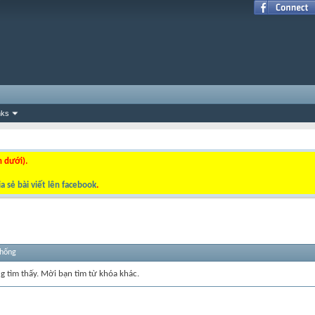
nks
n dưới).
a sẻ bài viết lên facebook
.
thống
ng tìm thấy. Mời bạn tìm từ khóa khác.