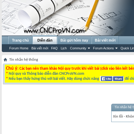
Trang chủ
Diễn đàn
Bài gửi hôm nay
Bài viết mới
Forum Home
Bài viết mới
FAQ
Lịch
Community
Forum Actions
Quick Li
Tin nhắn hệ thống
Chú ý
: Các bạn nên tham khảo Nội quy trước khi viết bài (click vào liên kết bê
*
Nội quy và Thông báo diễn đàn CNCProVN.com
*
Nếu bạn thấy hứng thú với bài viết. Hãy dùng chức năng
để chi
Tin nhắn hệ 
Xin lỗi - Khô