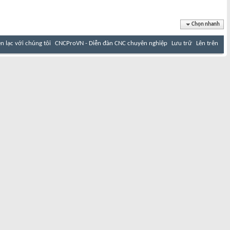
Chọn nhanh
ên lạc với chúng tôi
CNCProVN - Diễn đàn CNC chuyên nghiệp
Lưu trữ
Lên trên