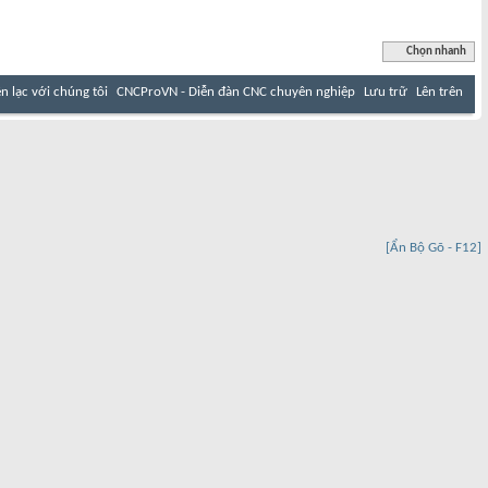
Chọn nhanh
ên lạc với chúng tôi
CNCProVN - Diễn đàn CNC chuyên nghiệp
Lưu trữ
Lên trên
[Ẩn Bộ Gõ - F12]