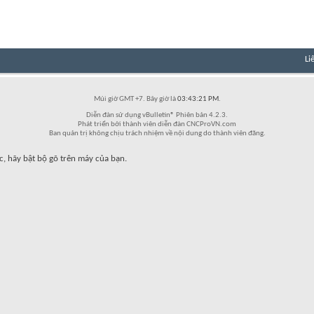
Li
Múi giờ GMT +7. Bây giờ là
03:43:21 PM
.
Diễn đàn sử dụng vBulletin® Phiên bản 4.2.3.
Phát triển bởi thành viên diễn đàn CNCProVN.com
Ban quản trị không chịu trách nhiệm về nội dung do thành viên đăng.
c, hãy bật bộ gõ trên máy của bạn.