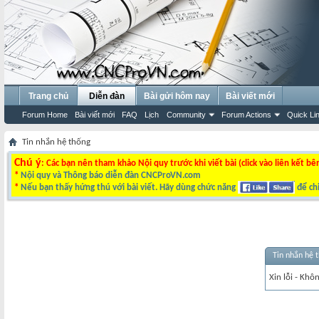
Trang chủ
Diễn đàn
Bài gửi hôm nay
Bài viết mới
Forum Home
Bài viết mới
FAQ
Lịch
Community
Forum Actions
Quick Li
Tin nhắn hệ thống
Chú ý
: Các bạn nên tham khảo Nội quy trước khi viết bài (click vào liên kết bê
*
Nội quy và Thông báo diễn đàn CNCProVN.com
*
Nếu bạn thấy hứng thú với bài viết. Hãy dùng chức năng
để chi
Tin nhắn hệ 
Xin lỗi - Khô