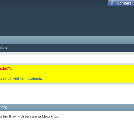
nks
n dưới).
a sẻ bài viết lên facebook
.
thống
ng tìm thấy. Mời bạn tìm từ khóa khác.