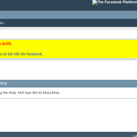
nks
n dưới).
a sẻ bài viết lên facebook
.
thống
ng tìm thấy. Mời bạn tìm từ khóa khác.
Li