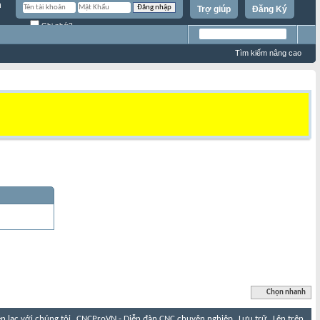
Trợ giúp
Đăng Ký
Ghi nhớ?
Tìm kiếm nâng cao
Chọn nhanh
ên lạc với chúng tôi
CNCProVN - Diễn đàn CNC chuyên nghiệp
Lưu trữ
Lên trên