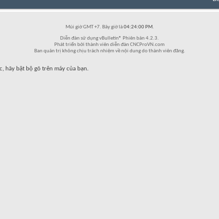
Múi giờ GMT +7. Bây giờ là
04:24:00 PM
.
Diễn đàn sử dụng vBulletin® Phiên bản 4.2.3.
Phát triển bởi thành viên diễn đàn CNCProVN.com
Ban quản trị không chịu trách nhiệm về nội dung do thành viên đăng.
c, hãy bật bộ gõ trên máy của bạn.