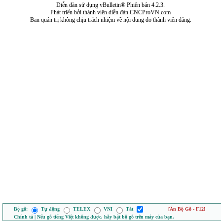
Diễn đàn sử dụng vBulletin® Phiên bản 4.2.3.
Phát triển bởi thành viên diễn đàn CNCProVN.com
Ban quản trị không chịu trách nhiệm về nội dung do thành viên đăng.
Bộ gõ:
Tự động
TELEX
VNI
Tắt
[Ẩn Bộ Gõ - F12]
Chính tả | Nếu gõ tiếng Việt không được, hãy bật bộ gõ trên máy của bạn.