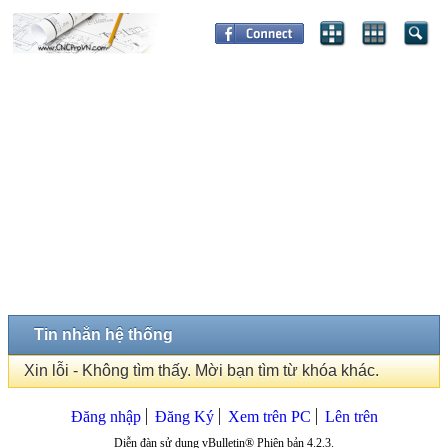
Tin nhắn hệ thống
Xin lỗi - Không tìm thấy. Mời bạn tìm từ khóa khác.
Đăng nhập
Đăng Ký
Xem trên PC
Lên trên
Diễn đàn sử dụng vBulletin® Phiên bản 4.2.3.