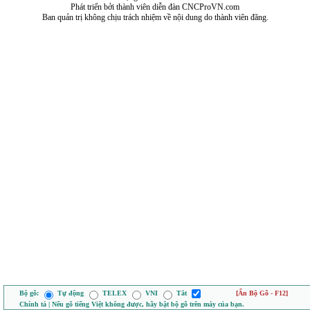
Phát triển bởi thành viên diễn đàn CNCProVN.com
Ban quản trị không chịu trách nhiệm về nội dung do thành viên đăng.
Bộ gõ:
Tự động
TELEX
VNI
Tắt
[Ẩn Bộ Gõ - F12]
Chính tả | Nếu gõ tiếng Việt không được, hãy bật bộ gõ trên máy của bạn.