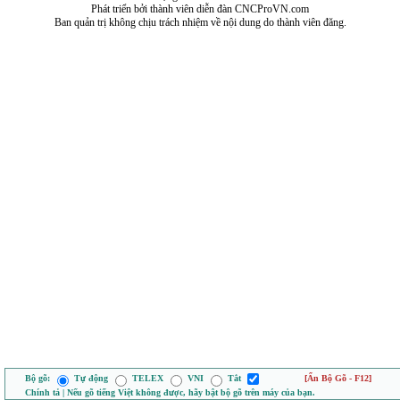
Phát triển bởi thành viên diễn đàn CNCProVN.com
Ban quản trị không chịu trách nhiệm về nội dung do thành viên đăng.
Bộ gõ:
Tự động
TELEX
VNI
Tắt
[Ẩn Bộ Gõ - F12]
Chính tả | Nếu gõ tiếng Việt không được, hãy bật bộ gõ trên máy của bạn.