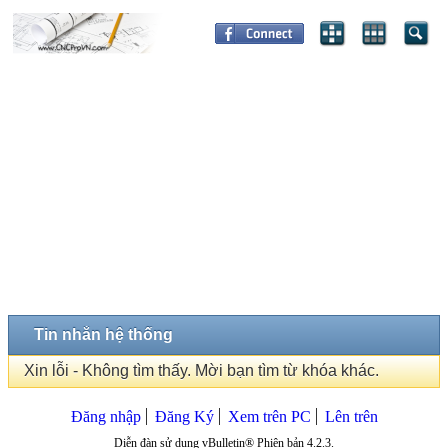
Tin nhắn hệ thống
Xin lỗi - Không tìm thấy. Mời bạn tìm từ khóa khác.
Đăng nhập
Đăng Ký
Xem trên PC
Lên trên
Diễn đàn sử dụng vBulletin® Phiên bản 4.2.3.