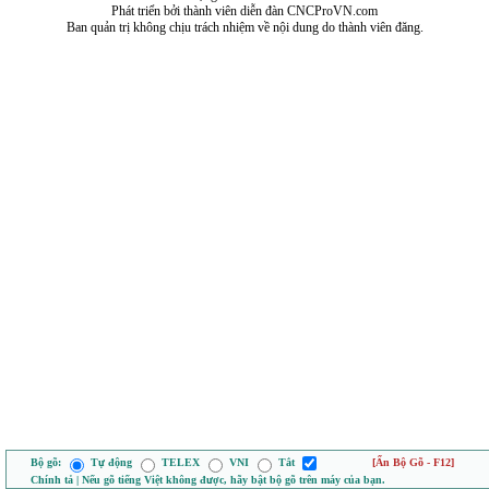
Phát triển bởi thành viên diễn đàn CNCProVN.com
Ban quản trị không chịu trách nhiệm về nội dung do thành viên đăng.
Bộ gõ:
Tự động
TELEX
VNI
Tắt
[Ẩn Bộ Gõ - F12]
Chính tả | Nếu gõ tiếng Việt không được, hãy bật bộ gõ trên máy của bạn.