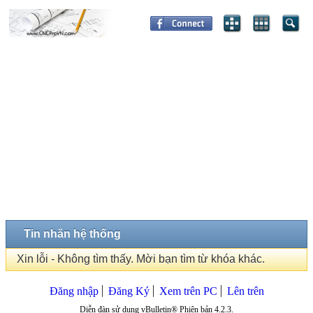
Tin nhắn hệ thống
Xin lỗi - Không tìm thấy. Mời bạn tìm từ khóa khác.
Đăng nhập
Đăng Ký
Xem trên PC
Lên trên
Diễn đàn sử dụng vBulletin® Phiên bản 4.2.3.