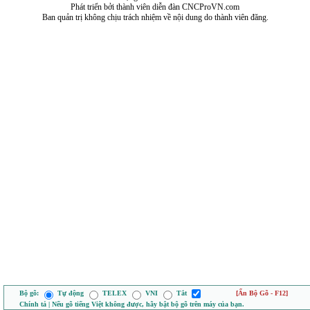
Phát triển bởi thành viên diễn đàn CNCProVN.com
Ban quản trị không chịu trách nhiệm về nội dung do thành viên đăng.
Bộ gõ:
Tự động
TELEX
VNI
Tắt
[Ẩn Bộ Gõ - F12]
Chính tả | Nếu gõ tiếng Việt không được, hãy bật bộ gõ trên máy của bạn.