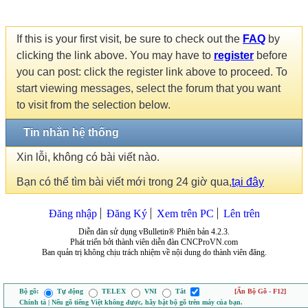
If this is your first visit, be sure to check out the
FAQ
by
clicking the link above. You may have to
register
before
you can post: click the register link above to proceed. To
start viewing messages, select the forum that you want
to visit from the selection below.
Tin nhắn hệ thống
Xin lỗi, không có bài viết nào.
Bạn có thể tìm bài viết mới trong 24 giờ qua,
tại đây
Đăng nhập
Đăng Ký
Xem trên PC
Lên trên
Diễn đàn sử dụng vBulletin® Phiên bản 4.2.3.
Phát triển bởi thành viên diễn đàn CNCProVN.com
Ban quản trị không chịu trách nhiệm về nội dung do thành viên đăng.
Bộ gõ:
Tự động
TELEX
VNI
Tắt
[Ẩn Bộ Gõ - F12]
Chính tả | Nếu gõ tiếng Việt không được, hãy bật bộ gõ trên máy của bạn.